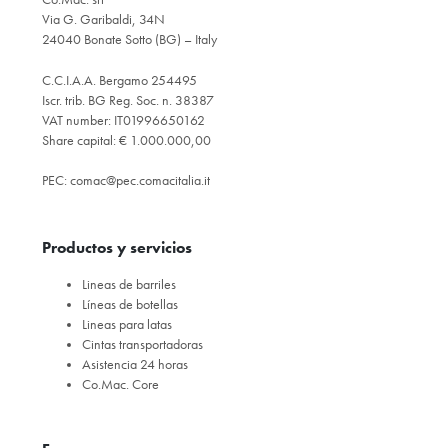
Via G. Garibaldi, 34N
24040 Bonate Sotto (BG) – Italy
C.C.I.A.A. Bergamo 254495
Iscr. trib. BG Reg. Soc. n. 38387
VAT number: IT01996650162
Share capital: € 1.000.000,00
PEC:
comac@pec.comacitalia.it
Productos y servicios
Lineas de barriles
Líneas de botellas
Lineas para latas
Cintas transportadoras
Asistencia 24 horas
Co.Mac. Core