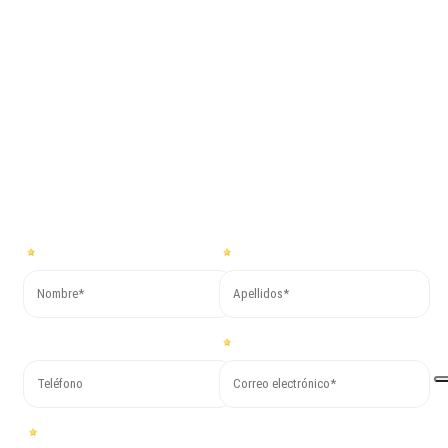
paso junto a
Co.Mac.
Para obtener más información o solicitar un presupuesto gratuito,
rellena el formulario a continuación y pronto recibirás nuestra
respuesta.