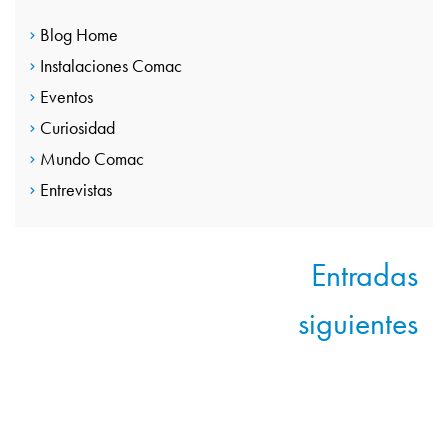
Blog Home
Instalaciones Comac
Eventos
Curiosidad
Mundo Comac
Entrevistas
Navegación
Entradas
de
siguientes
entradas
CONTACTA CON
NOSOTROS
Da el siguiente