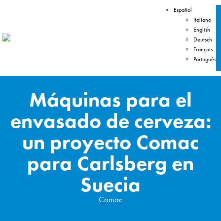
Español
Italiano
English
Deutsch
Français
Português
Máquinas para el
envasado de cerveza:
un proyecto Comac
para Carlsberg en
Suecia
Comac