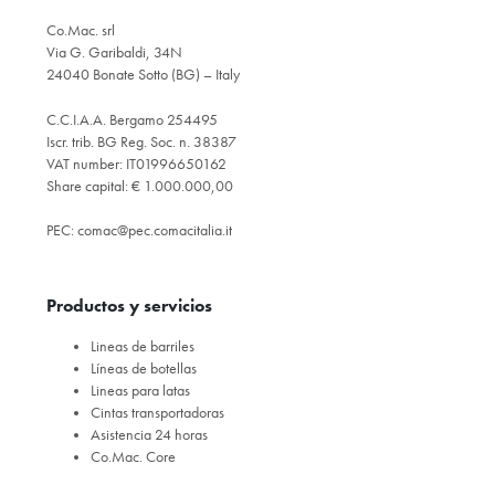
Co.Mac. srl
Via G. Garibaldi, 34N
24040 Bonate Sotto (BG) – Italy
C.C.I.A.A. Bergamo 254495
Iscr. trib. BG Reg. Soc. n. 38387
VAT number: IT01996650162
Share capital: € 1.000.000,00
PEC:
comac@pec.comacitalia.it
Productos y servicios
Lineas de barriles
Líneas de botellas
Lineas para latas
Cintas transportadoras
Asistencia 24 horas
Co.Mac. Core