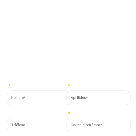
paso junto a
Co.Mac.
Para obtener más información o solicitar un presupuesto gratuito,
rellena el formulario a continuación y pronto recibirás nuestra
respuesta.