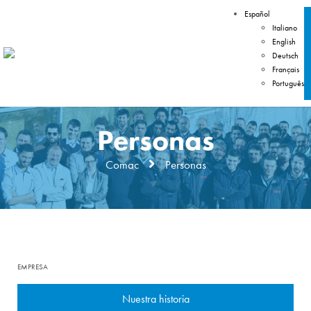
Español
Italiano
English
Deutsch
Français
Português
Personas
Comac
Personas
EMPRESA
Nuestra historia