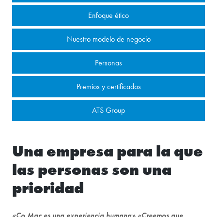
Enfoque ético
Nuestro modelo de negocio
Personas
Premios y certificados
ATS Group
Una empresa para la que
las personas son una
prioridad
«Co.Mac es una experiencia humana» «Creemos que