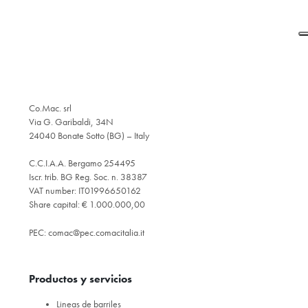
Co.Mac. srl
Via G. Garibaldi, 34N
24040 Bonate Sotto (BG) – Italy
C.C.I.A.A. Bergamo 254495
Iscr. trib. BG Reg. Soc. n. 38387
VAT number: IT01996650162
Share capital: € 1.000.000,00
PEC:
comac@pec.comacitalia.it
Productos y servicios
Lineas de barriles